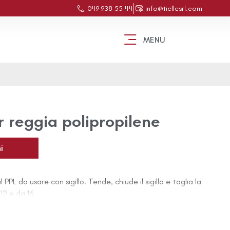
049 938 55 44
info@tiellesrl.com
MENU
 reggia polipropilene
i
PPL da usare con sigillo. Tende, chiude il sigillo e taglia la
12 e da 16.