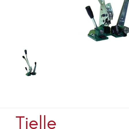
Tie
le