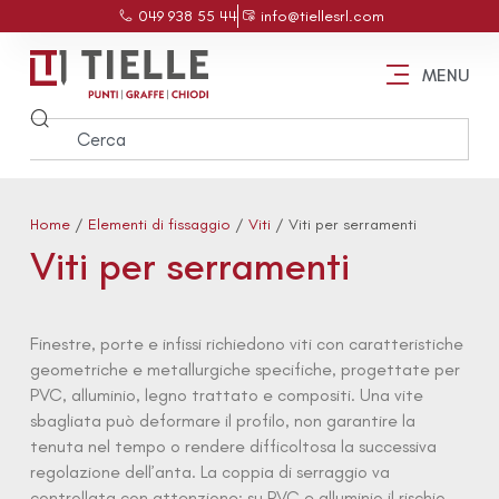
049 938 55 44
info@tiellesrl.com
MENU
Home
/
Elementi di fissaggio
/
Viti
/ Viti per serramenti
Viti per serramenti
Finestre, porte e infissi richiedono viti con caratteristiche
geometriche e metallurgiche specifiche, progettate per
PVC, alluminio, legno trattato e compositi. Una vite
sbagliata può deformare il profilo, non garantire la
tenuta nel tempo o rendere difficoltosa la successiva
regolazione dell’anta. La coppia di serraggio va
controllata con attenzione: su PVC e alluminio il rischio