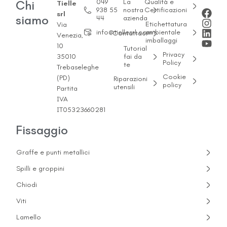
049
La
Qualità e
Chi
Tielle
938 55
nostra
Certificazioni
srl
siamo
44
azienda
Etichettatura
Via
info@tiellesrl.com
ambientale
Contattaci
Venezia,
imballaggi
10
Tutorial
Privacy
35010
fai da
Policy
te
Trebaseleghe
Cookie
(PD)
Riparazioni
policy
utensili
Partita
IVA
IT05323660281
Fissaggio
Graffe e punti metallici
Spilli e groppini
Chiodi
Viti
Lamello